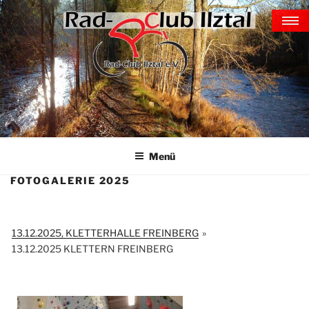
Zum
TERMINE-GALERIE-
Inhalt
EREIGNISSE
springen
home
kontakt ▼
aktuell ▼
Galerie
Menü
ilztalkini
FOTOGALERIE 2025
verein ▼
training ▼
13.12.2025, KLETTERHALLE FREINBERG
»
Indoorcycling
13.12.2025 KLETTERN FREINBERG