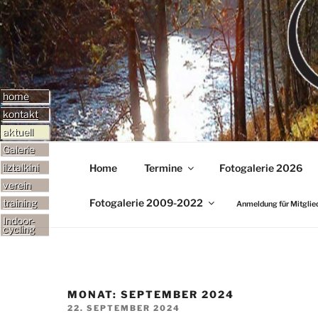
Zum
Inhalt
TERMINE-GALER
springen
home
kontakt
Adresse
aktuell
ereignisse
Email
Galerie
termine
ilztalkini
Home
Termine
Fotogalerie 2026
verein
über uns
Fotogalerie 2009-2022
training
Anmeldung für Mitglie
Rennrad
sponsoren
Indoor-
cycling
Mountainbike
outfits
Kinder
Mitgliedsantrag
Winter
links
MONAT:
SEPTEMBER 2024
VERÖFFENTLICHT
22. SEPTEMBER 2024