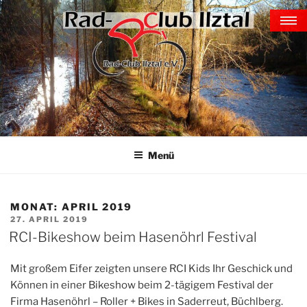
Zum
TERMINE-GALERIE-
Inhalt
EREIGNISSE
springen
home
kontakt ▼
aktuell ▼
Galerie
Menü
ilztalkini
verein ▼
MONAT:
APRIL 2019
training ▼
VERÖFFENTLICHT
27. APRIL 2019
AM
Indoorcycling
RCI-Bikeshow beim Hasenöhrl Festival
Mit großem Eifer zeigten unsere RCI Kids Ihr Geschick und
Können in einer Bikeshow beim 2-tägigem Festival der
Firma Hasenöhrl – Roller + Bikes in Saderreut, Büchlberg.