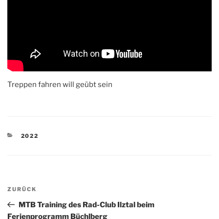
Treppen fahren will geübt sein
KATEGORIEN
2022
Beitragsnavigation
Vorheriger
ZURÜCK
Beitrag
MTB Training des Rad-Club Ilztal beim
Ferienprogramm Büchlberg