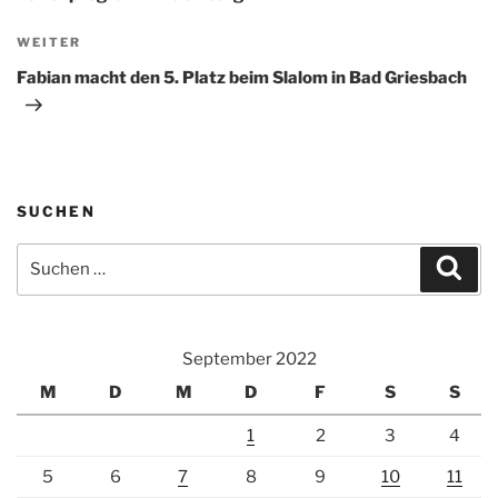
Nächster
WEITER
Beitrag
Fabian macht den 5. Platz beim Slalom in Bad Griesbach
SUCHEN
Suche
Suc
nach:
September 2022
M
D
M
D
F
S
S
1
2
3
4
5
6
7
8
9
10
11