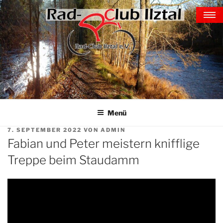
Zum
TERMINE-GALERIE-
Inhalt
EREIGNISSE
springen
home
kontakt ▼
aktuell ▼
Galerie
Menü
ilztalkini
VERÖFFENTLICHT
7. SEPTEMBER 2022
VON
ADMIN
verein ▼
AM
Fabian und Peter meistern knifflige
training ▼
Treppe beim Staudamm
Indoorcycling