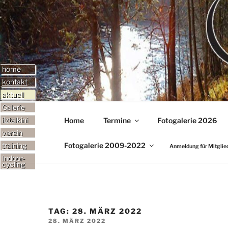
Zum
Inhalt
TERMINE-GALER
springen
home
kontakt
Adresse
aktuell
ereignisse
Email
Galerie
termine
ilztalkini
Home
Termine
Fotogalerie 2026
verein
über uns
Fotogalerie 2009-2022
training
Anmeldung für Mitglie
Rennrad
sponsoren
Indoor-
cycling
Mountainbike
outfits
Kinder
Mitgliedsantrag
Winter
links
TAG:
28. MÄRZ 2022
VERÖFFENTLICHT
28. MÄRZ 2022