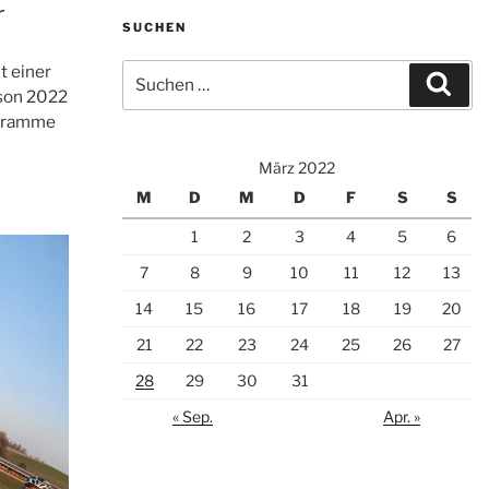
r
SUCHEN
Suche
t einer
Suc
nach:
ison 2022
 stramme
März 2022
M
D
M
D
F
S
S
1
2
3
4
5
6
7
8
9
10
11
12
13
14
15
16
17
18
19
20
21
22
23
24
25
26
27
28
29
30
31
« Sep.
Apr. »