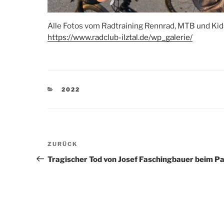
Alle Fotos vom Radtraining Rennrad, MTB und Kidst
https://www.radclub-ilztal.de/wp_galerie/
KATEGORIEN
2022
Beitragsnavigation
Vorheriger
ZURÜCK
Beitrag
Tragischer Tod von Josef Faschingbauer beim Pa