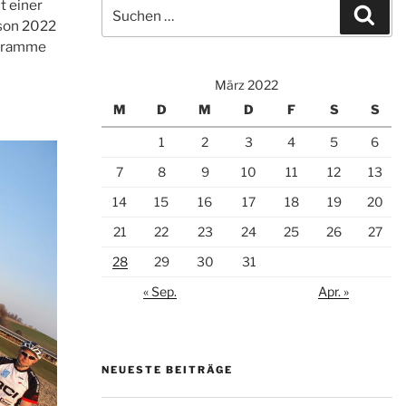
Suche
t einer
Suc
nach:
ison 2022
 stramme
März 2022
M
D
M
D
F
S
S
1
2
3
4
5
6
7
8
9
10
11
12
13
14
15
16
17
18
19
20
21
22
23
24
25
26
27
28
29
30
31
« Sep.
Apr. »
NEUESTE BEITRÄGE