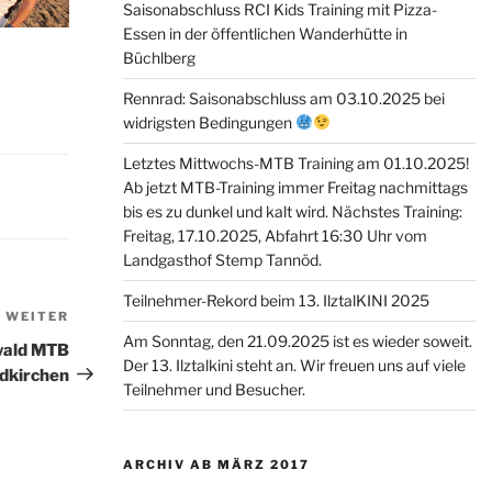
Saisonabschluss RCI Kids Training mit Pizza-
Essen in der öffentlichen Wanderhütte in
Büchlberg
Rennrad: Saisonabschluss am 03.10.2025 bei
widrigsten Bedingungen
Letztes Mittwochs-MTB Training am 01.10.2025!
Ab jetzt MTB-Training immer Freitag nachmittags
bis es zu dunkel und kalt wird. Nächstes Training:
Freitag, 17.10.2025, Abfahrt 16:30 Uhr vom
Landgasthof Stemp Tannöd.
Teilnehmer-Rekord beim 13. IlztalKINI 2025
WEITER
Nächster
Am Sonntag, den 21.09.2025 ist es wieder soweit.
Beitrag
rwald MTB
Der 13. Ilztalkini steht an. Wir freuen uns auf viele
dkirchen
Teilnehmer und Besucher.
ARCHIV AB MÄRZ 2017