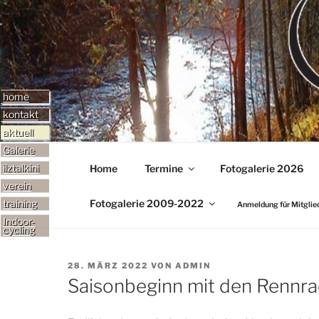
Zum
Inhalt
TERMINE-GALER
springen
home
kontakt
Adresse
aktuell
ereignisse
Email
Galerie
termine
ilztalkini
Home
Termine
Fotogalerie 2026
verein
über uns
Fotogalerie 2009-2022
training
Anmeldung für Mitglie
Rennrad
sponsoren
Indoor-
cycling
Mountainbike
outfits
Kinder
Mitgliedsantrag
VERÖFFENTLICHT
28. MÄRZ 2022
VON
ADMIN
AM
Winter
Saisonbeginn mit den Rennra
links